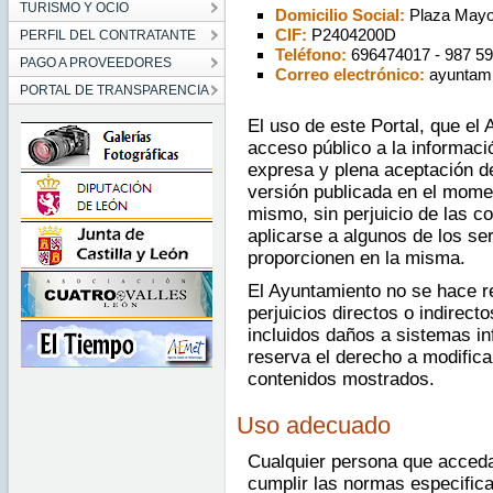
TURISMO Y OCIO
Domicilio Social:
Plaza Mayor
CIF:
P2404200D
PERFIL DEL CONTRATANTE
Teléfono:
696474017 - 987 59
PAGO A PROVEEDORES
Correo electrónico:
ayuntami
PORTAL DE TRANSPARENCIA
El uso de este Portal, que el 
acceso público a la informaci
expresa y plena aceptación d
versión publicada en el mome
mismo, sin perjuicio de las c
aplicarse a algunos de los se
proporcionen en la misma.
El Ayuntamiento no se hace r
perjuicios directos o indirect
incluidos daños a sistemas in
reserva el derecho a modific
contenidos mostrados.
Uso adecuado
Cualquier persona que acceda
cumplir las normas especific