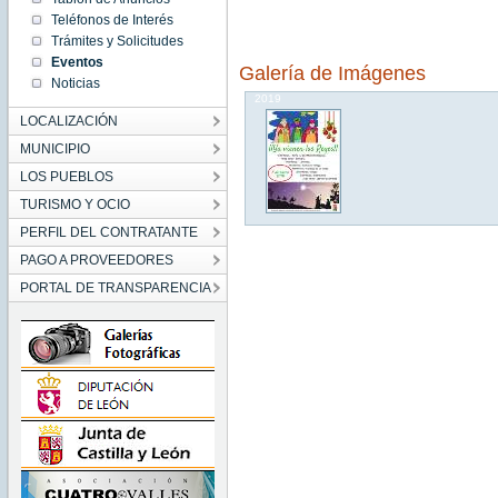
23:29:00
Teléfonos de Interés
CET
2019
Trámites y Solicitudes
Sat Jan
Eventos
05
Galería de Imágenes
23:29:00
Noticias
CET
2019
LOCALIZACIÓN
MUNICIPIO
LOS PUEBLOS
TURISMO Y OCIO
PERFIL DEL CONTRATANTE
PAGO A PROVEEDORES
PORTAL DE TRANSPARENCIA