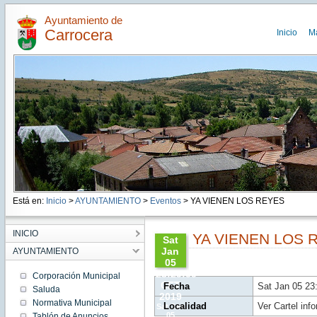
Ayuntamiento de
Carrocera
Inicio
M
Está en:
Inicio
>
AYUNTAMIENTO
>
Eventos
> YA VIENEN LOS REYES
INICIO
YA VIENEN LOS 
Sat
Jan
AYUNTAMIENTO
05
23:29:00
Corporación Municipal
CET
Fecha
Sat Jan 05 23
Saluda
2019
Normativa Municipal
Localidad
Ver Cartel inf
Sat Jan
05
Tablón de Anuncios