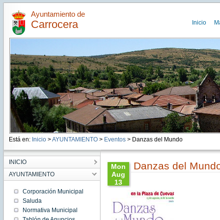
Ayuntamiento de
Carrocera
Inicio
M
Está en:
Inicio
>
AYUNTAMIENTO
>
Eventos
> Danzas del Mundo
INICIO
Danzas del Mund
Mon
Aug
AYUNTAMIENTO
13
12:55:00
Corporación Municipal
CEST
Saluda
2018
Normativa Municipal
Mon
Aug 13
Tablón de Anuncios