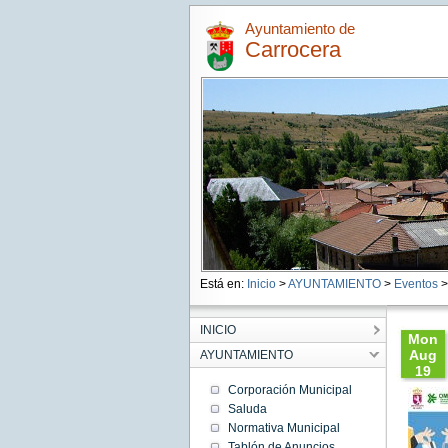
Ayuntamiento de
Carrocera
Está en:
Inicio
>
AYUNTAMIENTO
>
Eventos
>
INICIO
Mon
Aug
AYUNTAMIENTO
19
18:00:
Corporación Municipal
CEST
Saluda
2019
Normativa Municipal
Mon
Aug 19
Tablón de Anuncios