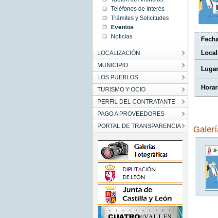
18:00:00
Teléfonos de Interés
CEST
2019
Trámites y Solicitudes
Mon Aug
Eventos
19
18:00:00
Noticias
CEST
Fech
2019
Local
LOCALIZACIÓN
MUNICIPIO
Luga
LOS PUEBLOS
Horar
TURISMO Y OCIO
PERFIL DEL CONTRATANTE
PAGO A PROVEEDORES
PORTAL DE TRANSPARENCIA
Galer