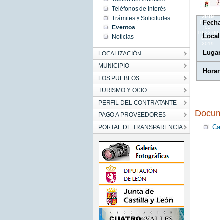
10:22:00
Teléfonos de Interés
CEST
2019
Trámites y Solicitudes
Fech
Fri Aug
Eventos
02
10:22:00
Local
Noticias
CEST
2019
Luga
LOCALIZACIÓN
MUNICIPIO
Horar
LOS PUEBLOS
TURISMO Y OCIO
PERFIL DEL CONTRATANTE
Docum
PAGO A PROVEEDORES
Ca
PORTAL DE TRANSPARENCIA