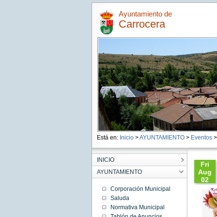
Ayuntamiento de
Carrocera
Está en:
Inicio
>
AYUNTAMIENTO
>
Eventos
> 
INICIO
Fri
Aug
AYUNTAMIENTO
02
10:22:
Corporación Municipal
CEST
Saluda
2019
Normativa Municipal
Fri Aug
02
Tablón de Anuncios