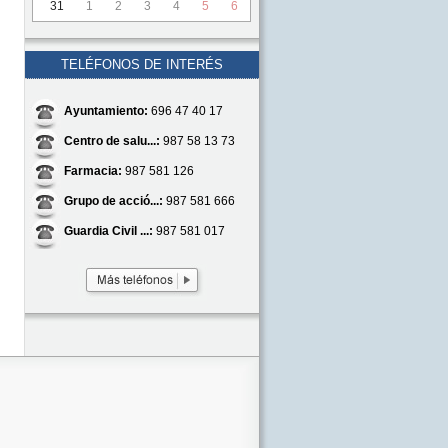
31
1
2
3
4
5
6
TELÉFONOS DE INTERÉS
Ayuntamiento:
696 47 40 17
Centro de salu...:
987 58 13 73
Farmacia:
987 581 126
Grupo de acció...:
987 581 666
Guardia Civil ...:
987 581 017